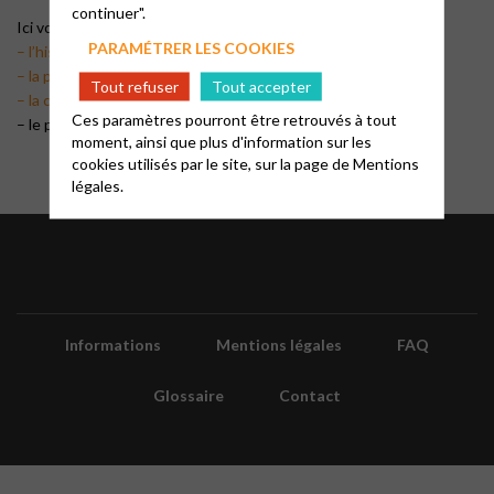
continuer".
Ici vous pouvez trouver:
PARAMÉTRER LES COOKIES
– l’histoire de la construction du temple d’Aubagne
– la présentation du pasteur
Tout refuser
Tout accepter
– la constitution du Conseil Presbytéral
Ces paramètres pourront être retrouvés à tout
– le projet d’Eglise
moment, ainsi que plus d'information sur les
cookies utilisés par le site, sur la page de
Mentions
légales.
Informations
Mentions légales
FAQ
Glossaire
Contact