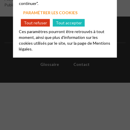
continuer".
Publié par le webmaster
PARAMÉTRER LES COOKIES
Tout refuser
Tout accepter
Ces paramètres pourront être retrouvés à tout
moment, ainsi que plus d'information sur les
cookies utilisés par le site, sur la page de
Mentions
légales.
Informations
Mentions légales
FAQ
Glossaire
Contact