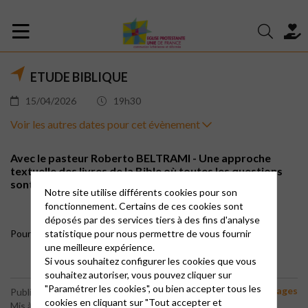
ETUDE BIBLIQUE
15/04/2026
19h30
Voir les autres dates pour cet évènement
Avec le pasteur Roberto BELTRAMI - Une approche
textuelle des livres de la Bible où toutes les questions
sont les bienvenues.
Notre site utilise différents cookies pour son
fonctionnement. Certains de ces cookies sont
déposés par des services tiers à des fins d'analyse
statistique pour nous permettre de vous fournir
Pour plus d’informations, suivez ce
lien.
une meilleure expérience.
Si vous souhaitez configurer les cookies que vous
souhaitez autoriser, vous pouvez cliquer sur
"Paramétrer les cookies", ou bien accepter tous les
Stages
Publié le 27 décembre 2022
cookies en cliquant sur "Tout accepter et
Mis à jour le 27 avril 2026