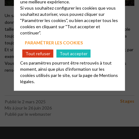
une meilleure expérience.
Si vous souhaitez configurer les cookies que vous
souhaitez autoriser, vous pouvez cliquer sur
Un samedi matin par mois, ceux qui le désirent peuvent venir
"Paramétrer les cookies", ou bien accepter tous les
donner un coup de main au collectif des jardiniers pour tondre,
cookies en cliquant sur "Tout accepter et
tailler, planter, fleurir, …bref, rendre notre jardin derrière le temple
continuer".
toujours plus agréable, car c’est un plaisir de s’y retrouver! Il y a
toujours à faire, même pour les petites mains!
PARAMÉTRER LES COOKIES
Et si vous ne pouvez pas travailler, vous pouvez aussi participer, par
Tout refuser
Tout accepter
exemple en donnant des outils ou des plantes.
Ces paramètres pourront être retrouvés à tout
Vous pouvez retrouver les dates sur l’agenda mensuel, ou vous
moment, ainsi que plus d'information sur les
renseigner auprès d’Antoine.
cookies utilisés par le site, sur la page de
Mentions
légales.
Stages
Publié le 2 mars 2025
Mis à jour le 26 juin 2026
Publié par le webmaster