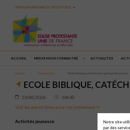
PAYS D’AUBAGNE ET DE L’ETOILE
ACCUEIL
MIEUX NOUS CONNAITRE
ACTUALITES
ACTI
Accueil
Événements
Ecole biblique, catéchisme, groupe de jeunes
ECOLE BIBLIQUE, CATÉCH
13/06/2026
16h30
Voir les autres dates pour cet évènement
Activités jeunesse
Notre site uti
par des servic