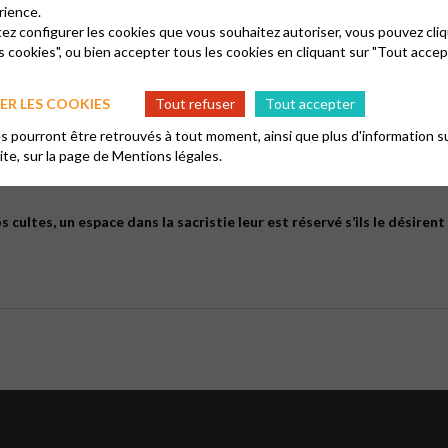
rience.
tez configurer les cookies que vous souhaitez autoriser, vous pouvez cliq
er
ncipe d’une
rencontre mensuelle
de 2h le 1
samedi du mois avant le cu
s cookies", ou bien accepter tous les cookies en cliquant sur "Tout accep
asteur de la présence de vos enfants.
vieve13@gmail.com
R LES COOKIES
Tout refuser
Tout accepter
ail.com
u cours du culte leur sera consacré.
 pourront être retrouvés à tout moment, ainsi que plus d'information su
site, sur la page de
Mentions légales.
cultes, un espace dans la sacristie leur est réservé s’ils le désirent