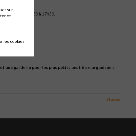
uer sur
lte du soir de 15h30 à 17h30.
ter et
r les cookies
 et une garderie pour les plus petits peut être organisée si
Stages