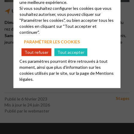
une meilleure expérience.
Si vous souhaitez configurer les cookies que vous
Un temps pour le Seigneur et pour soi
souhaitez autoriser, vous pouvez cliquer sur
"Paramétrer les cookies", ou bien accepter tous les
Dimanche
10h30 : culte suivi d’un repas partagé dans la salle du
cookies en cliquant sur "Tout accepter et
rez de jardin
continuer".
Samedi soir
19h l’été ou 18h l’hiver: culte festif , ouvert aux amis,
PARAMÉTRER LES COOKIES
jeunes, avec possibilité de poursuivre par le repas et une soirée
Tout refuser
Tout accepter
Ces paramètres pourront être retrouvés à tout
moment, ainsi que plus d'information sur les
cookies utilisés par le site, sur la page de
Mentions
légales.
Stages
Publié le 6 février 2023
Mis à jour le 24 juin 2026
Publié par le webmaster