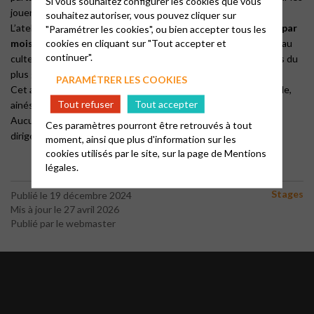
Si vous souhaitez configurer les cookies que vous
jouer ensemble.
souhaitez autoriser, vous pouvez cliquer sur
L’atelier se déroulera
le lundi soir de 18h30 à 20h30 une fois par
"Paramétrer les cookies", ou bien accepter tous les
cookies en cliquant sur "Tout accepter et
mois
, avec mise en pratique en fonction de votre disponibilité au
continuer".
culte. Ce créneau pourra évoluer en fonction des disponibilités du
plus grand nombre.
PARAMÉTRER LES COOKIES
Cet atelier est ouvert à tous Adolescent, jeunes adultes, famille,
Tout refuser
Tout accepter
ainés…
Aucun style musical n’est exclu juste l’envie des participants
Ces paramètres pourront être retrouvés à tout
dirigés et encouragés par notre organiste/ pianiste Christian.
moment, ainsi que plus d'information sur les
cookies utilisés par le site, sur la page de
Mentions
légales.
Stages
Publié le 19 décembre 2024
Mis à jour le 27 avril 2026
Publié par le webmaster