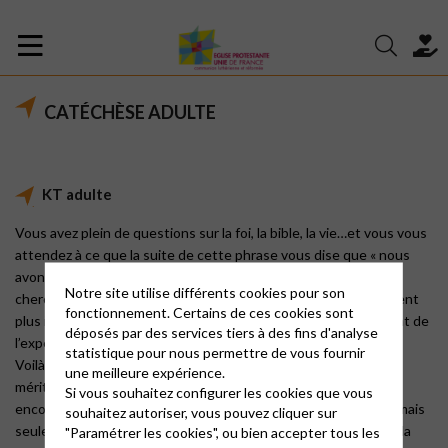
CATÉCHÈSE ADULTE
KT adulte
Vous avez plein de questions sur la foi, la bible, la vie…et vous vous
attendez à ce que la suite de cette phrase vous dise que « nous
avons les réponses ». Ce n’est pas toujours le cas, mais en
Notre site utilise différents cookies pour son
cherchant ensemble et à plusieurs, nous sommes non seulement
fonctionnement. Certains de ces cookies sont
plus intelligents mais pouvons trouver des réponses en partant de
déposés par des services tiers à des fins d'analyse
l’expérience et des idées partagées des uns et des autres.
statistique pour nous permettre de vous fournir
Voilà la dynamique de ce que nous appelons KT adulte (cela
une meilleure expérience.
mériterait sans doute un autre nom mais nous ne l’avons pas
Si vous souhaitez configurer les cookies que vous
encore trouvé). Aucune connaissance préalable n’est requise mais
souhaitez autoriser, vous pouvez cliquer sur
seulement l’envie de partager ce moment où nous posons sur la
"Paramétrer les cookies", ou bien accepter tous les