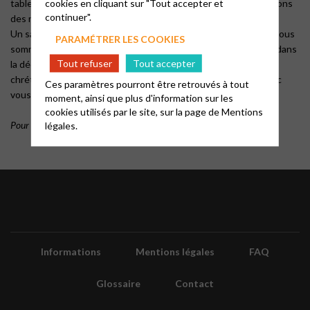
cookies en cliquant sur "Tout accepter et
table les questions…et Dieu voulant, nous cherchons et trouvons
continuer".
des réponses ensemble.
Un samedi par mois, alternativement à La Ciotat et Aubagne, nous
PARAMÉTRER LES COOKIES
sommes un bon groupe qui aime se retrouver et aller plus loin dans
Tout refuser
Tout accepter
la découverte permanente de la grande richesse de notre foi
chrétienne. Comme Nathanael nous vous disons : « Viens (avec
Ces paramètres pourront être retrouvés à tout
vous ou sans question) et vois ».
moment, ainsi que plus d'information sur les
cookies utilisés par le site, sur la page de
Mentions
Pour connaitre les dates, regardez le planning de la page d’accueil.
légales.
Informations
Mentions légales
FAQ
Glossaire
Contact