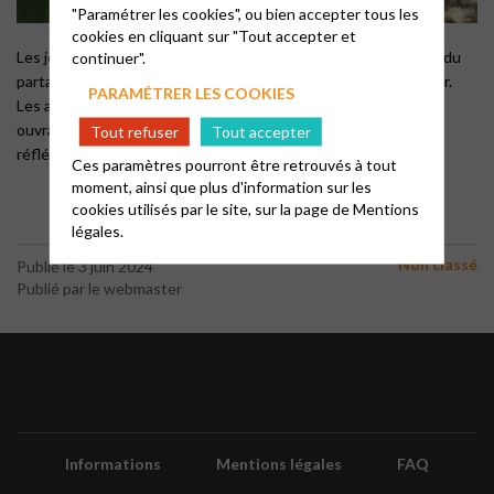
"Paramétrer les cookies", ou bien accepter tous les
cookies en cliquant sur "Tout accepter et
Les jeux pour les enfants dans le jardin ont abordé la question du
continuer".
partage, avec comme mise en pratique la préparation du goûter.
PARAMÉTRER LES COOKIES
Les ados et les adultes ont participé à un « escape game » en
ouvrant les portes du temple pour découvrir notre paroisse et
Tout refuser
Tout accepter
réfléchir à notre foi.
Ces paramètres pourront être retrouvés à tout
moment, ainsi que plus d'information sur les
cookies utilisés par le site, sur la page de
Mentions
légales.
Non classé
Publié le 3 juin 2024
Publié par le webmaster
Informations
Mentions légales
FAQ