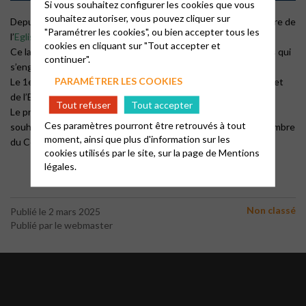
Si vous souhaitez configurer les cookies que vous
souhaitez autoriser, vous pouvez cliquer sur
Depuis septembre 2024, la paroisse s’est lancée dans l’aventure de
"Paramétrer les cookies", ou bien accepter tous les
l’
Eglise Verte
!
cookies en cliquant sur "Tout accepter et
Ce label Eglise verte, s’adresse aux communautés chrétiennes qui
continuer".
s’engagent pour le soin de la Création.
PARAMÉTRER LES COOKIES
Le 1er février 2025, l’Eglise Protestante Unie Pays d’Aubagne et
de l’Etoile a atteint le niveau
Graine de Sénevé
.
Tout refuser
Tout accepter
Le projet est suivi par une équipe pilotée par Sandrine. Si vous
Ces paramètres pourront être retrouvés à tout
souhaitez vous investir aussi, n’hésitez pas à en parler à un membre
moment, ainsi que plus d'information sur les
du Conseil presbytéral.
cookies utilisés par le site, sur la page de
Mentions
légales.
Non classé
Publié le 2 mars 2025
Publié par le webmaster