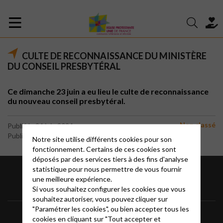
CULTE DE RECONNAISSANCE DU MINISTÈRE
DU CONSEIL PRESBYTÉRAL
Ce dimanche 23 juin a eu lieu le culte de reconnaissance
du nouveau conseil presbytéral.
Non classé
Publié le 24 juin 2024
Publié par le webmaster
Notre site utilise différents cookies pour son
fonctionnement. Certains de ces cookies sont
déposés par des services tiers à des fins d'analyse
statistique pour nous permettre de vous fournir
une meilleure expérience.
Si vous souhaitez configurer les cookies que vous
souhaitez autoriser, vous pouvez cliquer sur
"Paramétrer les cookies", ou bien accepter tous les
Informations
Mentions légales
FAQ
cookies en cliquant sur "Tout accepter et