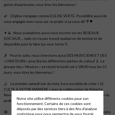
genre d’expression, vous êtes les bienvenus !
🌿 L’Eglise s’engage comme EGLISE VERTE. Possibilité aussi de
vous engager avec nous sur ce projet si ça vous dit 🌴🌳
👩‍💻 Nous souhaitons aussi nous inscrire sur les RESEAUX
SOCIAUX … mais on n’a pas trouvé quelqu’un de motivé et de
disponible pour le faire (ça vous tente ?)
🎵 Pour le culte, nous cherchons aussi DES MUSICIENS ET DES
« ORATEURS » pour lire les différentes parties du culte🎷🎸. Le
groupe des « Musicos » se réunit le lundi soir à 18h30 tous les 15
jours, vous êtes les bienvenus !
🤹 ‍Le premier samedi soir du mois, il est possible de créer « LE
CULTE À VOTRE MANIÈRE » avec la collaboration de Roberto.
Nous pouvons nous retrouver ce jour-là dès 16h30 dans la salle du
Notre site utilise différents cookies pour son
jardin.
fonctionnement. Certains de ces cookies sont
déposés par des services tiers à des fins d'analyse
😆 TOUS LES DIMANCHES nous sommes au culte pour répondre
statistique pour nous permettre de vous fournir