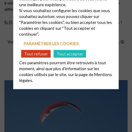
à vos questions 🙏. Vous pouvez suivre le culte en direct, ou en
une meilleure expérience.
différé sur YouTube
Si vous souhaitez configurer les cookies que vous
souhaitez autoriser, vous pouvez cliquer sur
"Paramétrer les cookies", ou bien accepter tous les
🙋🏻 Nous sommes ouvert à toutes vos propositions et envies !
cookies en cliquant sur "Tout accepter et
continuer".
Voilà, à vous de voir ce qui peut vous intéresser dans tout ça. 😜
PARAMÉTRER LES COOKIES
Pour tout renseignement, contacter Karen
Tout refuser
Tout accepter
krn.gringet@gmail.com
Ces paramètres pourront être retrouvés à tout
moment, ainsi que plus d'information sur les
cookies utilisés par le site, sur la page de
Mentions
légales.